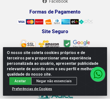
Facebook
Formas de Pagamento
Site Seguro
O nosso site coleta cookies próprios e de
terceiros para proporcionar uma experiência
personalizada ao usuário, apresentar publicidade
Leão Equipamentos e Ferramentas LTDA - Rodovia BR 428,
relevante de acordo com o seu perfil e melhorar a
100 - Loteamento Recife, Petrolina/PE - CEP 56.320-746 -
qualidade do nosso site.
CNPJ 04.265.871/0001-98
Aceitar
Negar não essenciais
Preferências de Cookies