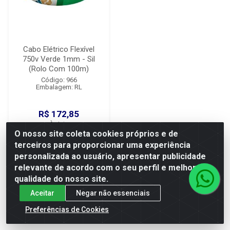
Cabo Elétrico Flexível
750v Verde 1mm - Sil
(Rolo Com 100m)
Código: 966
Embalagem: RL
R$ 172,85
À vista
ou em 5x de R$ 34,57
O nosso site coleta cookies próprios e de
terceiros para proporcionar uma experiência
personalizada ao usuário, apresentar publicidade
relevante de acordo com o seu perfil e melhorar a
Adicionar
qualidade do nosso site.
Aceitar
Negar não essenciais
Preferências de Cookies