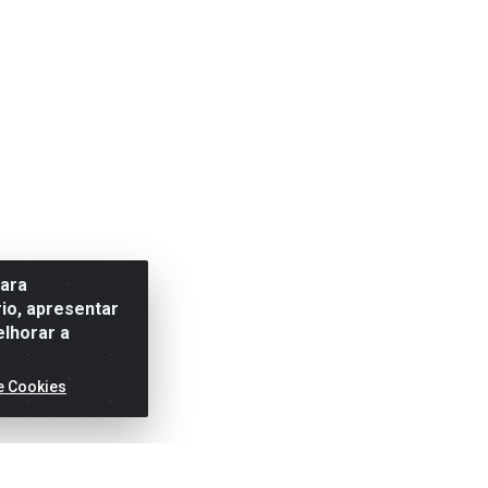
para
io, apresentar
elhorar a
e Cookies