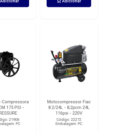
Adicionar
Adicionar
e Compressora
Motocompressor Fiac
CM 175 PSI -
8.2/24L - 8,2pcm 24L
RESSURE
116psi - 220V
digo: 21906
Código: 22272
alagem: PC
Embalagem: PC