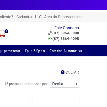
|
cliente? - Cadastrar
Área do Representante
Fale Conosco
0
(87) 3864-3800
(87) 3864-4095
quipamentos
Epi s & Epc s
Estetica Automotiva
VOLTAR
12 produtos ordenados por: