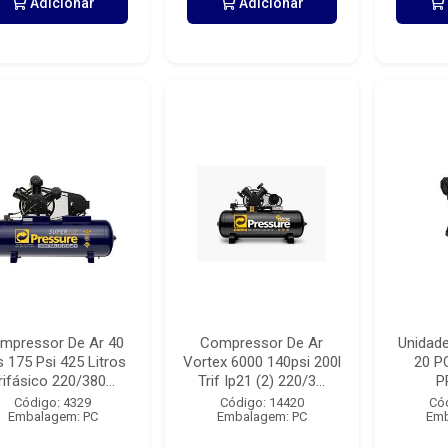
Adicionar
Adicionar
mpressor De Ar 40
Compressor De Ar
Unidad
 175 Psi 425 Litros
Vortex 6000 140psi 200l
20 P
rifásico 220/380...
Trif Ip21 (2) 220/3...
P
Código: 4329
Código: 14420
Có
Embalagem: PC
Embalagem: PC
Emb