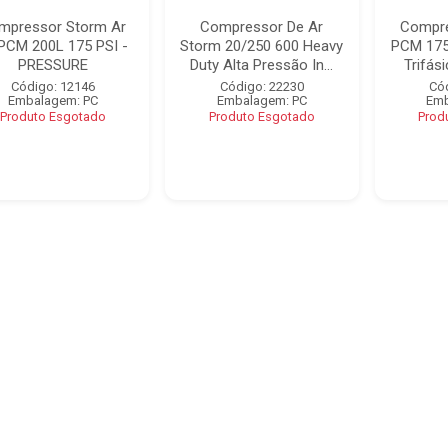
mpressor Storm Ar
Compressor De Ar
Compre
PCM 200L 175 PSI -
Storm 20/250 600 Heavy
PCM 175
PRESSURE
Duty Alta Pressão In...
Trifás
Código: 12146
Código: 22230
Có
Embalagem: PC
Embalagem: PC
Emb
Produto Esgotado
Produto Esgotado
Prod