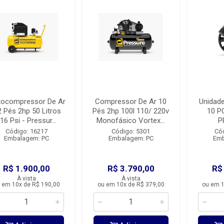
ocompressor De Ar
Compressor De Ar 10
Unidad
2 Pés 2hp 50 Litros
Pés 2hp 100l 110/ 220v
10 P
16 Psi - Pressur...
Monofásico Vortex...
P
Código: 16217
Código: 5301
Có
Embalagem: PC
Embalagem: PC
Emb
R$ 1.900,00
R$ 3.790,00
R$
À vista
À vista
 em 10x de R$ 190,00
ou em 10x de R$ 379,00
ou em 1