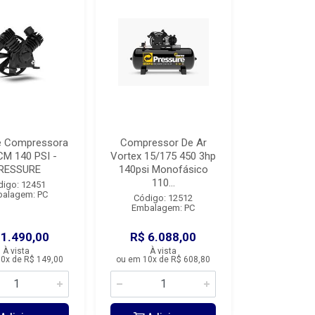
e Compressora
Compressor De Ar
CM 140 PSI -
Vortex 15/175 450 3hp
RESSURE
140psi Monofásico
110...
digo: 12451
alagem: PC
Código: 12512
Embalagem: PC
 1.490,00
R$ 6.088,00
À vista
À vista
0x de R$ 149,00
ou em 10x de R$ 608,80