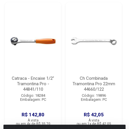
Catraca - Encaixe 1/2”
Ch Combinada
Tramontina Pro -
Tramontina Pro 22mm
44841/110
44660/122
Código: 18284
Código: 19896
Embalagem: PC
Embalagem: PC
R$ 142,80
R$ 42,05
À vista
À vista
ou em 4x de R$ 35,70
ou em 1x de R$ 42,05