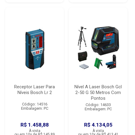
Receptor Laser Para
Nível A Laser Bosch Gcl
Níveis Bosch Lr 2
2-50 G 50 Metros Com
Pontos
Código: 14516
Código: 14633
Embalagem: PC
Embalagem: PC
R$ 1.458,88
R$ 4.134,05
À vista
À vista
ou em 10x de R$ 145,89
ou em 10x de R$ 413,41