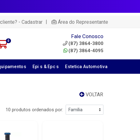
|
cliente? - Cadastrar
Área do Representante
Fale Conosco
0
(87) 3864-3800
(87) 3864-4095
quipamentos
Epi s & Epc s
Estetica Automotiva
VOLTAR
10 produtos ordenados por: