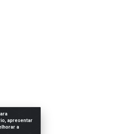
para
io, apresentar
elhorar a