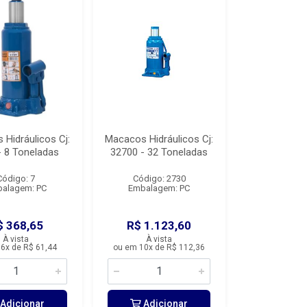
Hidráulicos Cj:
Macacos Hidráulicos Cj:
- 8 Toneladas
32700 - 32 Toneladas
Código: 7
Código: 2730
alagem: PC
Embalagem: PC
$ 368,65
R$ 1.123,60
À vista
À vista
6x de R$ 61,44
ou em 10x de R$ 112,36
Adicionar
Adicionar