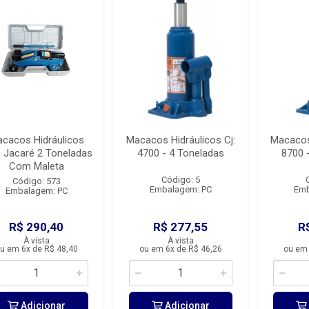
cacos Hidráulicos
Macacos Hidráulicos Cj:
Macacos 
 Jacaré 2 Toneladas
4700 - 4 Toneladas
8700 
Com Maleta
Código: 5
Código: 573
Embalagem: PC
Emb
Embalagem: PC
R$ 290,40
R$ 277,55
R
À vista
À vista
u em 6x de R$ 48,40
ou em 6x de R$ 46,26
ou em 
Adicionar
Adicionar