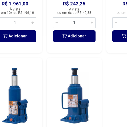
R$ 1.961,00
R$ 242,25
R
À vista
À vista
 em 10x de R$ 196,10
ou em 6x de R$ 40,38
ou em 
Adicionar
Adicionar