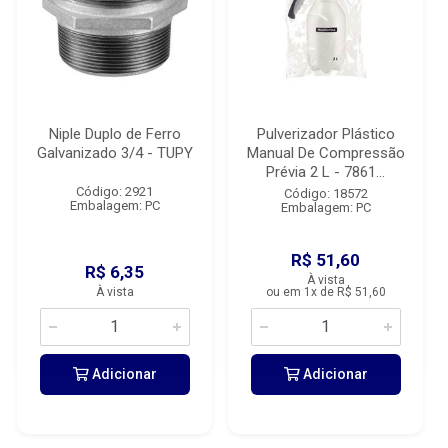
Niple Duplo de Ferro
Pulverizador Plástico
Galvanizado 3/4 - TUPY
Manual De Compressão
Prévia 2 L - 7861...
Código: 2921
Código: 18572
Embalagem: PC
Embalagem: PC
R$ 51,60
R$ 6,35
À vista
À vista
ou em 1x de R$ 51,60
Adicionar
Adicionar