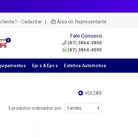
|
cliente? - Cadastrar
Área do Representante
Fale Conosco
0
(87) 3864-3800
(87) 3864-4095
quipamentos
Epi s & Epc s
Estetica Automotiva
VOLTAR
3 produtos ordenados por: