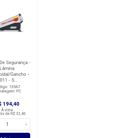
 De Segurança -
Lâmina
oidal/Gancho -
011 - S...
digo: 13567
alagem: PC
$ 194,40
À vista
6x de R$ 32,40