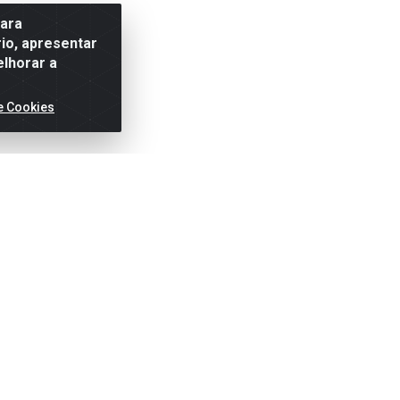
para
io, apresentar
elhorar a
e Cookies