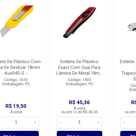
lete De Plástico Com
Estilete De Plástico
Estilete
va De Deslizar 18mm
Exact Com Guia Para
- Kus045-S -...
Lâmina De Metal 18m...
Trapez
S
Código: 1613
Código: 1923
Embalagem: PC
Embalagem: PC
Có
Emb
R$ 45,36
R
R$ 19,50
À vista
À vista
ou em 1x de R$ 45,36
ou em 