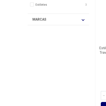
Estiletes
3
MARCAS
Esti
Tra