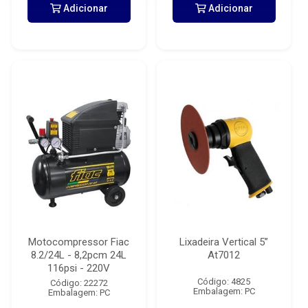
Adicionar
Adicionar
Motocompressor Fiac
Lixadeira Vertical 5”
8.2/24L - 8,2pcm 24L
At7012
116psi - 220V
Código: 4825
Código: 22272
Embalagem: PC
Embalagem: PC