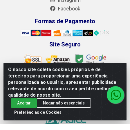
Facebook
Formas de Pagamento
Site Seguro
O nosso site coleta cookies próprios e de
terceiros para proporcionar uma experiência
personalizada ao usuário, apresentar publicidade
Leão Equipamentos e Ferramentas LTDA - Rodovia BR 428,
relevante de acordo com o seu perfil e melhorar a
100 - Loteamento Recife, Petrolina/PE - CEP 56.320-746 -
qualidade do nosso site.
CNPJ 04.265.871/0001-98
Aceitar
Negar não essenciais
Preferências de Cookies