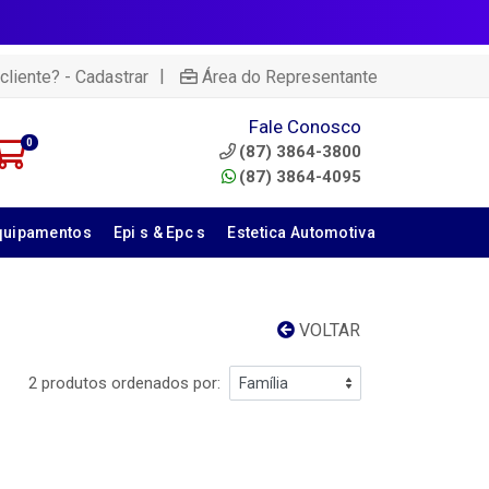
|
cliente? - Cadastrar
Área do Representante
Fale Conosco
0
(87) 3864-3800
(87) 3864-4095
quipamentos
Epi s & Epc s
Estetica Automotiva
VOLTAR
2 produtos ordenados por: