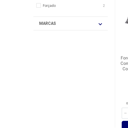
Forçado
2
MARCAS
For
Com
Co
o