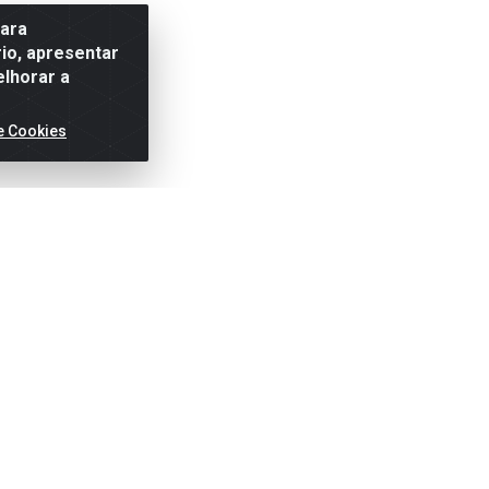
para
io, apresentar
elhorar a
e Cookies