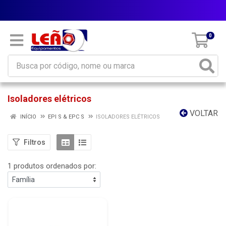
Parcele em até 10x sem juros
0
Isoladores elétricos
VOLTAR
INÍCIO
EPI S & EPC S
ISOLADORES ELÉTRICOS
Filtros
1 produtos ordenados por: