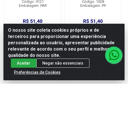
Código: 9121
Código: 1028
Embalagem: PAR
Embalagem: PR
R$ 51,40
R$ 51,40
À vista
À vista
O nosso site coleta cookies próprios e de
ou em 1x de R$ 51,40
ou em 1x de R$ 51,40
terceiros para proporcionar uma experiência
personalizada ao usuário, apresentar publicidade
relevante de acordo com o seu perfil e melhorar a
Adicionar
Adicionar
qualidade do nosso site.
Aceitar
Negar não essenciais
Preferências de Cookies