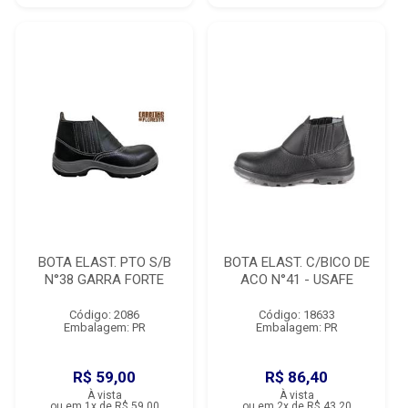
BOTA ELAST. PTO S/B
BOTA ELAST. C/BICO DE
N°38 GARRA FORTE
ACO N°41 - USAFE
Código: 2086
Código: 18633
Embalagem: PR
Embalagem: PR
R$ 59,00
R$ 86,40
À vista
À vista
ou em 1x de R$ 59,00
ou em 2x de R$ 43,20