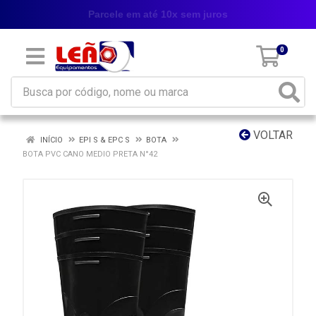
Parcele em até 10x sem juros
0
VOLTAR
INÍCIO
EPI S & EPC S
BOTA
BOTA PVC CANO MEDIO PRETA N°42