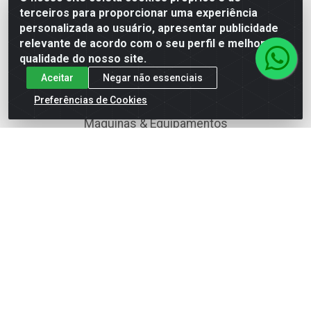
terceiros para proporcionar uma experiência
Ferramentas Pneumáticas
personalizada ao usuário, apresentar publicidade
relevante de acordo com o seu perfil e melhorar a
Fixação & Acessórios
qualidade do nosso site.
Instalações Hidráulicas
Aceitar
Negar não essenciais
Jardim & Agricultura
Preferências de Cookies
Maquinas & Equipamentos
Medição
Metalurgia
Produtos Químicos
Todos os Produtos
Ferramentas Manuais
Material Elétrico