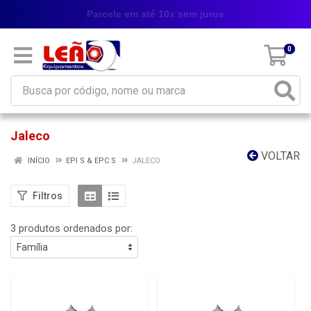
Parcele em até 10x sem juros
0
Jaleco
VOLTAR
INÍCIO
EPI S & EPC S
JALECO
Filtros
3 produtos ordenados por: