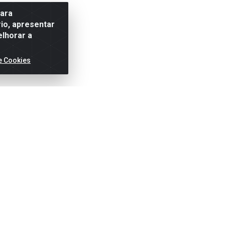
para
io, apresentar
elhorar a
e Cookies