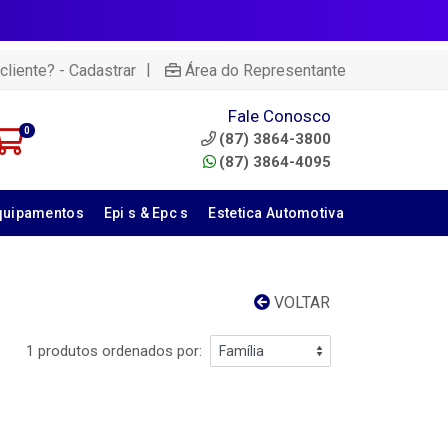
|
cliente? - Cadastrar
Área do Representante
Fale Conosco
0
(87) 3864-3800
(87) 3864-4095
quipamentos
Epi s & Epc s
Estetica Automotiva
VOLTAR
1 produtos ordenados por: