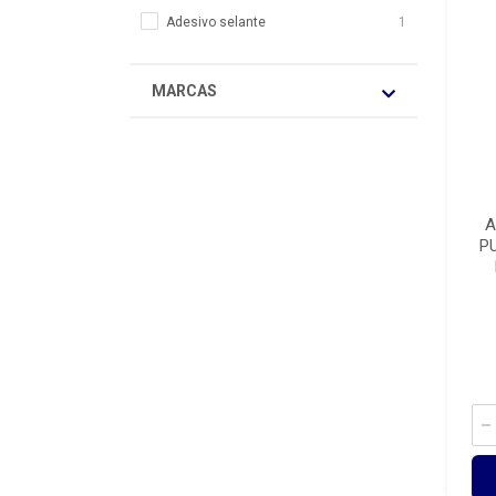
Adesivo selante
1
MARCAS
A
PU