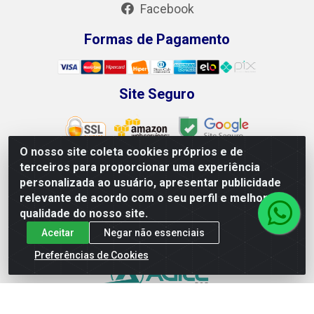
Facebook
Formas de Pagamento
Site Seguro
O nosso site coleta cookies próprios e de
terceiros para proporcionar uma experiência
personalizada ao usuário, apresentar publicidade
Leão Equipamentos e Ferramentas LTDA - Rodovia BR
relevante de acordo com o seu perfil e melhorar a
428, 100 - Loteamento Recife, Petrolina/PE - CEP
qualidade do nosso site.
56.320-746 - CNPJ 04.265.871/0001-98
Aceitar
Negar não essenciais
Preferências de Cookies