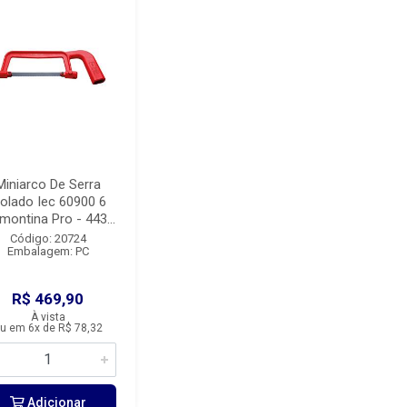
Miniarco De Serra
solado Iec 60900 6
montina Pro - 443...
Código: 20724
Embalagem: PC
R$ 469,90
À vista
u em 6x de R$ 78,32
Adicionar