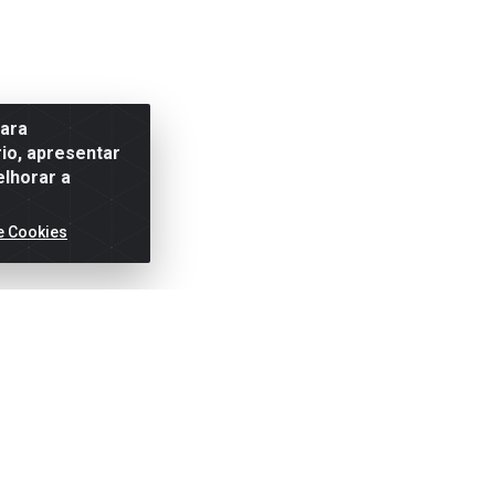
para
io, apresentar
elhorar a
e Cookies