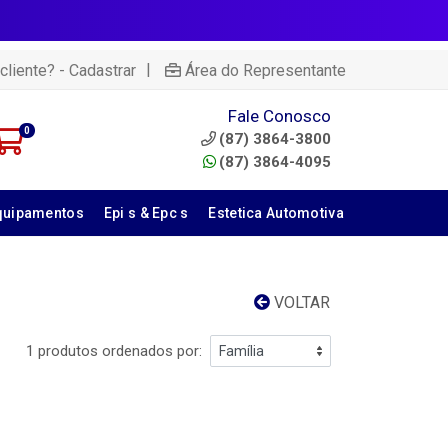
|
cliente? - Cadastrar
Área do Representante
Fale Conosco
0
(87) 3864-3800
(87) 3864-4095
quipamentos
Epi s & Epc s
Estetica Automotiva
VOLTAR
1 produtos ordenados por: