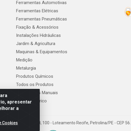
Ferramentas Automotivas
Ferramentas Elétricas
Ferramentas Pneumáticas
Fixação & Acessórios
Instalações Hidráulicas
Jardim & Agricultura
Maquinas & Equipamentos
Medição
Metalurgia
Produtos Químicos
Todos os Produtos
Ferramentas Manuais
para
Material Elétrico
io, apresentar
elhorar a
e Cookies
DA - Rodovia BR 428, 100 - Loteamento Recife, Petrolina/PE - CEP 5