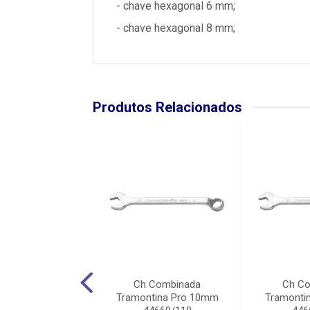
- chave hexagonal 6 mm;
- chave hexagonal 8 mm;
Produtos Relacionados
 Combinada
Ch Combinada
Ch C
tina Pro 11mm
Tramontina Pro 10mm
Tramonti