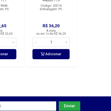
/117
44660/119
44660/1
 9046
Código: 20214
Código: 19
em: PC
Embalagem: PC
Embalagem:
,65
R$ 36,20
R$ 19,3
ta
À vista
À vista
 R$ 32,65
ou em 1x de R$ 36,20
Adicio
ionar
Adicionar