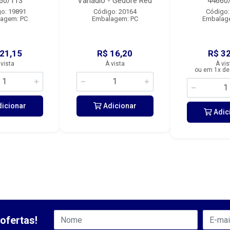
60/113
Vanádio - Gedore Red
44660
o: 19891
Código: 20164
Código:
agem: PC
Embalagem: PC
Embalag
 21,15
R$ 16,20
R$ 32
 vista
À vista
À vis
ou em 1x de
icionar
Adicionar
Adic
ofertas!