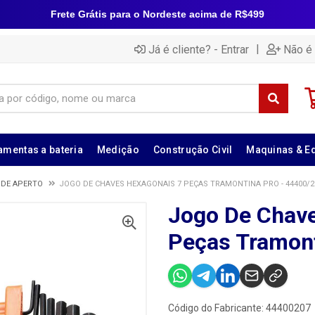
Frete Grátis para o Nordeste acima de R$499
|
Já é cliente? - Entrar
Não é 
amentas a bateria
Medição
Construção Civil
Maquinas & E
 DE APERTO
JOGO DE CHAVES HEXAGONAIS 7 PEÇAS TRAMONTINA PRO - 44400/2
Jogo De Chav
Peças Tramont
Código do Fabricante: 44400207