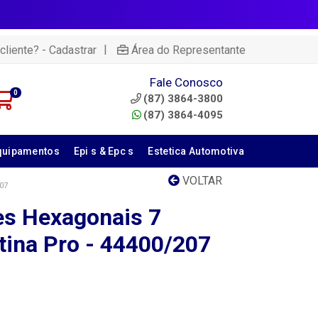
|
cliente? - Cadastrar
Área do Representante
Fale Conosco
0
(87) 3864-3800
(87) 3864-4095
quipamentos
Epi s & Epc s
Estetica Automotiva
VOLTAR
07
es Hexagonais 7
ina Pro - 44400/207