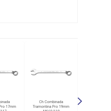
inada
Ch Combinada
Ch Combin
 Pro 17mm
Tramontina Pro 19mm
Tramontina P