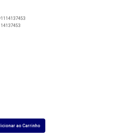
891114137453
1114137453
icionar ao Carrinho