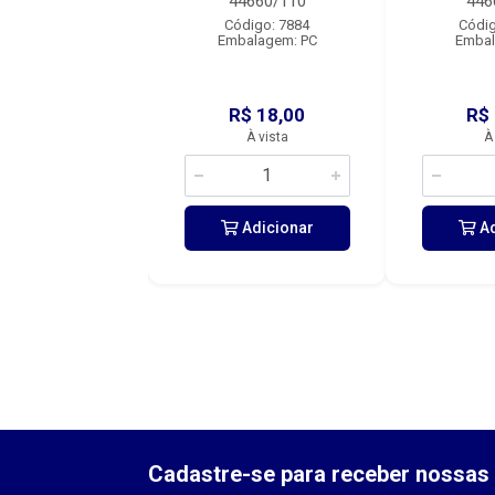
4660/111
44660/110
446
digo: 19890
Código: 7884
Códig
balagem: PC
Embalagem: PC
Embal
R$ 19,35
R$ 18,00
R$
À vista
À vista
À
Adicionar
Adicionar
Ad
Cadastre-se para receber nossas 