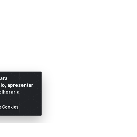
para
io, apresentar
elhorar a
e Cookies