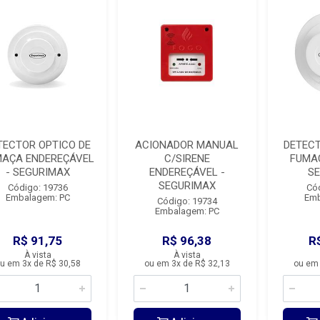
TECTOR OPTICO DE
ACIONADOR MANUAL
DETECT
AÇA ENDEREÇÁVEL
C/SIRENE
FUMAÇ
- SEGURIMAX
ENDEREÇÁVEL -
S
SEGURIMAX
Código: 19736
Có
Embalagem: PC
Emb
Código: 19734
Embalagem: PC
R$ 91,75
R$ 96,38
R
À vista
À vista
u em 3x de R$ 30,58
ou em 3x de R$ 32,13
ou em 