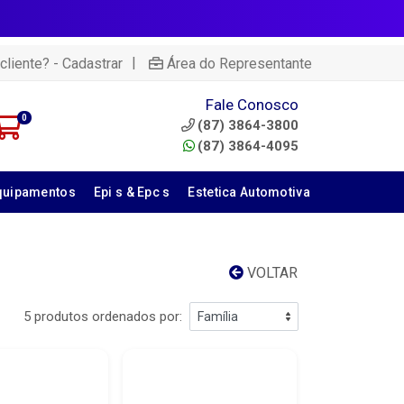
|
cliente? - Cadastrar
Área do Representante
Fale Conosco
0
(87) 3864-3800
(87) 3864-4095
quipamentos
Epi s & Epc s
Estetica Automotiva
VOLTAR
5 produtos ordenados por: