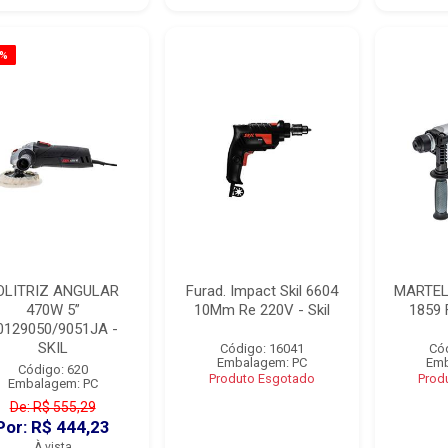
0%
OLITRIZ ANGULAR
Furad. Impact Skil 6604
MARTEL
470W 5”
10Mm Re 220V - Skil
1859 
0129050/9051JA -
SKIL
Código: 16041
Có
Embalagem: PC
Emb
Código: 620
Produto Esgotado
Prod
Embalagem: PC
De: R$ 555,29
Por: R$ 444,23
À vista