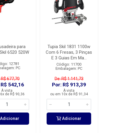
usadeira para
Tupia Skil 1831 1100w
 Skil 6520 520W
Com 6 Fresas, 3 Pinças
E 3 Guias Em Ma...
digo: 12781
Código: 11700
alagem: PC
Embalagem: PC
 R$ 677,70
De: R$ 1.141,73
 R$ 542,16
Por: R$ 913,39
À vista
À vista
6x de R$ 90,36
ou em 10x de R$ 91,34
Adicionar
Adicionar