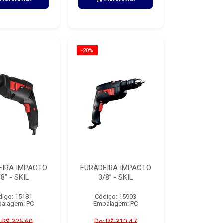
-20%
EIRA IMPACTO
FURADEIRA IMPACTO
/8” - SKIL
3/8” - SKIL
digo: 15181
Código: 15903
alagem: PC
Embalagem: PC
 R$ 325,60
De: R$ 310,47