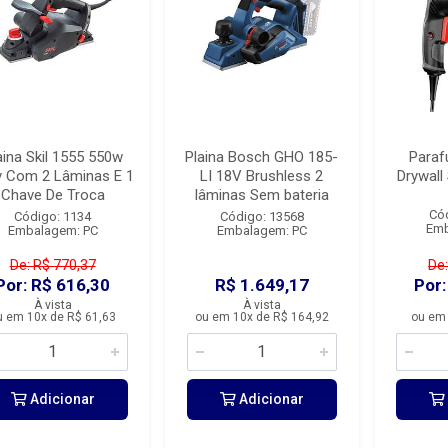
aina Skil 1555 550w
Plaina Bosch GHO 185-
Paraf
v Com 2 Lâminas E 1
LI 18V Brushless 2
Drywall
Chave De Troca
lâminas Sem bateria
Có
Código: 1134
Código: 13568
Emb
Embalagem: PC
Embalagem: PC
De: R$ 770,37
De:
Por: R$ 616,30
R$ 1.649,17
Por:
À vista
À vista
u em 10x de R$ 61,63
ou em 10x de R$ 164,92
ou em 
Adicionar
Adicionar