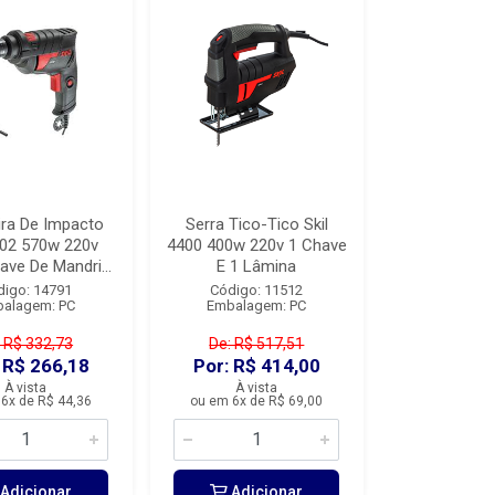
ira De Impacto
Serra Tico-Tico Skil
602 570w 220v
4400 400w 220v 1 Chave
ve De Mandri...
E 1 Lâmina
digo: 14791
Código: 11512
alagem: PC
Embalagem: PC
 R$ 332,73
De: R$ 517,51
 R$ 266,18
Por: R$ 414,00
À vista
À vista
6x de R$ 44,36
ou em 6x de R$ 69,00
Adicionar
Adicionar