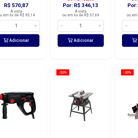
R$ 570,87
Por: R$ 346,13
Por:
À vista
À vista
u em 6x de R$ 95,14
ou em 6x de R$ 57,69
ou em 
Adicionar
Adicionar
-20%
-20%