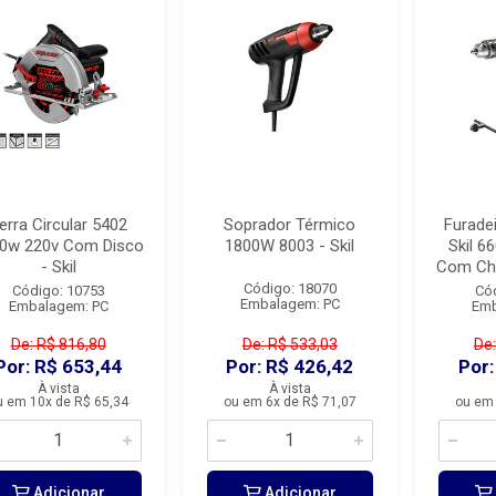
erra Circular 5402
Soprador Térmico
Furade
0w 220v Com Disco
1800W 8003 - Skil
Skil 6
- Skil
Com Cha
Código: 18070
Código: 10753
Có
Embalagem: PC
Embalagem: PC
Emb
De: R$ 816,80
De: R$ 533,03
De:
Por: R$ 653,44
Por: R$ 426,42
Por:
À vista
À vista
u em 10x de R$ 65,34
ou em 6x de R$ 71,07
ou em 
Adicionar
Adicionar