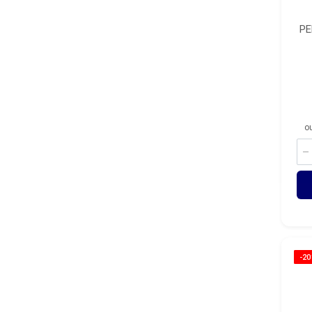
PE
o
-2