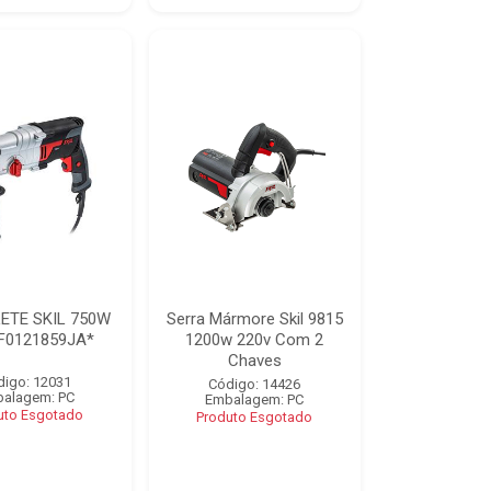
ETE SKIL 750W
Serra Mármore Skil 9815
F0121859JA*
1200w 220v Com 2
Chaves
digo: 12031
Código: 14426
alagem: PC
Embalagem: PC
uto Esgotado
Produto Esgotado