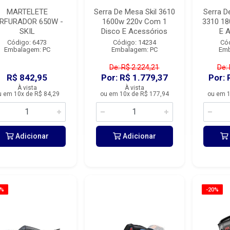
MARTELETE
Serra De Mesa Skil 3610
Serra D
RFURADOR 650W -
1600w 220v Com 1
3310 18
SKIL
Disco E Acessórios
E 
Código: 6473
Código: 14234
Có
Embalagem: PC
Embalagem: PC
Emb
De: R$ 2.224,21
De:
R$ 842,95
Por: R$ 1.779,37
Por: 
À vista
À vista
u em 10x de R$ 84,29
ou em 10x de R$ 177,94
ou em 1
Adicionar
Adicionar
0%
-20%