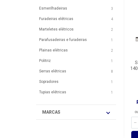
Esmerilhadeiras
3
Furadeiras elétricas
4
Marteletes elétricos
2
Parafusadeiras e furadeiras
1
Plainas elétricas
2
Politriz
1
S
140
Serras elétricas
8
Sopradores
1
Tupias elétricas
1
MARCAS
o