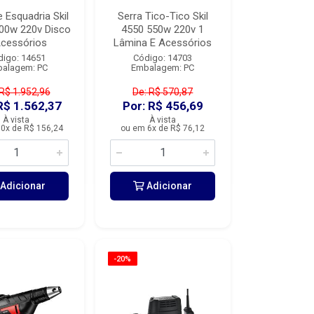
e Esquadria Skil
Serra Tico-Tico Skil
00w 220v Disco
4550 550w 220v 1
Acessórios
Lâmina E Acessórios
digo: 14651
Código: 14703
alagem: PC
Embalagem: PC
 R$ 1.952,96
De: R$ 570,87
R$ 1.562,37
Por: R$ 456,69
À vista
À vista
0x de R$ 156,24
ou em 6x de R$ 76,12
Adicionar
Adicionar
-20%