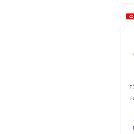
-2
P
F