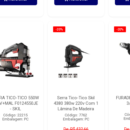
-20%
-20%
RA TICO-TICO 550W
Serra Tico-Tico Skil
FURAD
V+MAL F0124550JE
4380 380w 220v Com 1
3
- SKIL
Lâmina De Madeira
Có
Código: 22215
Código: 7762
Emb
Embalagem: PC
Embalagem: PC
De: R$ 432,66
De: