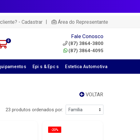
|
cliente? - Cadastrar
Área do Representante
Fale Conosco
0
(87) 3864-3800
(87) 3864-4095
quipamentos
Epi s & Epc s
Estetica Automotiva
VOLTAR
23 produtos ordenados por:
-20%