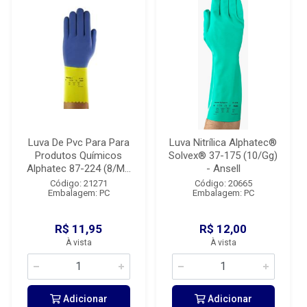
Luva De Pvc Para Para
Luva Nitrílica Alphatec®
Produtos Químicos
Solvex® 37-175 (10/Gg)
Alphatec 87-224 (8/M...
- Ansell
Código: 21271
Código: 20665
Embalagem: PC
Embalagem: PC
R$ 11,95
R$ 12,00
À vista
À vista
Adicionar
Adicionar