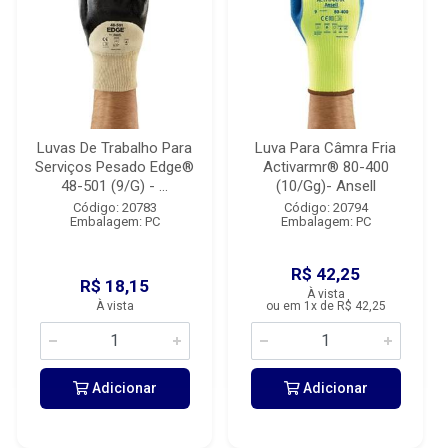
Luvas De Trabalho Para
Luva Para Câmra Fria
Serviços Pesado Edge®
Activarmr® 80-400
48-501 (9/G) - ...
(10/Gg)- Ansell
Código: 20783
Código: 20794
Embalagem: PC
Embalagem: PC
R$ 42,25
R$ 18,15
À vista
À vista
ou em 1x de R$ 42,25
Adicionar
Adicionar