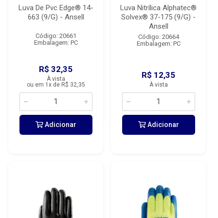
Luva De Pvc Edge® 14-
Luva Nitrílica Alphatec®
663 (9/G) - Ansell
Solvex® 37-175 (9/G) -
Ansell
Código: 20661
Código: 20664
Embalagem: PC
Embalagem: PC
R$ 32,35
R$ 12,35
À vista
ou em 1x de R$ 32,35
À vista
Adicionar
Adicionar