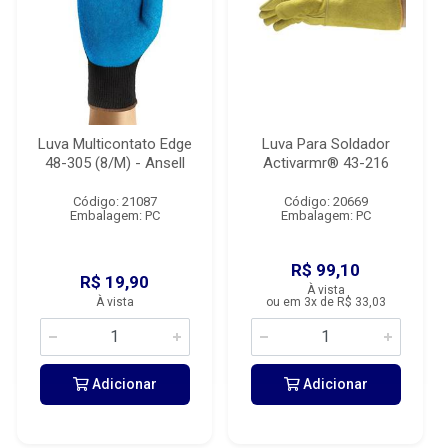
Luva Multicontato Edge
Luva Para Soldador
48-305 (8/M) - Ansell
Activarmr® 43-216
Código: 21087
Código: 20669
Embalagem: PC
Embalagem: PC
R$ 99,10
R$ 19,90
À vista
À vista
ou em 3x de R$ 33,03
Adicionar
Adicionar