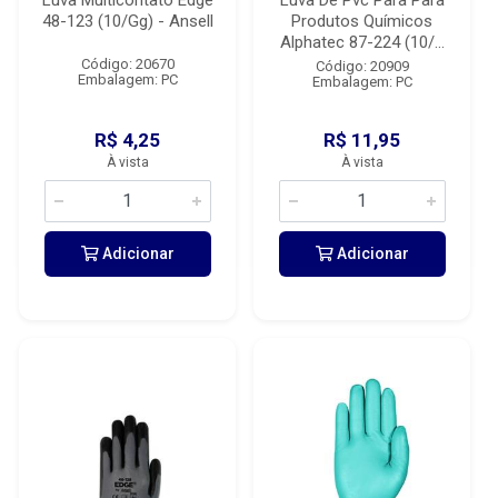
Luva Multicontato Edge
Luva De Pvc Para Para
48-123 (10/Gg) - Ansell
Produtos Químicos
Alphatec 87-224 (10/...
Código: 20670
Código: 20909
Embalagem: PC
Embalagem: PC
R$ 4,25
R$ 11,95
À vista
À vista
Adicionar
Adicionar