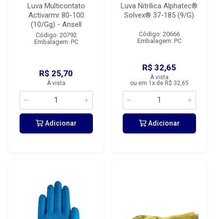
Luva Multicontato
Luva Nitrílica Alphatec®
Activarmr 80-100
Solvex® 37-185 (9/G)
(10/Gg) - Ansell
Código: 20666
Código: 20792
Embalagem: PC
Embalagem: PC
R$ 32,65
R$ 25,70
À vista
À vista
ou em 1x de R$ 32,65
Adicionar
Adicionar