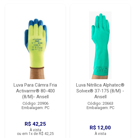
Luva Para Câmra Fria
Luva Nitrílica Alphatec®
Activarmr® 80-400
Solvex® 37-175 (8/M) -
(8/M)- Ansell
Ansell
Código: 20906
Código: 20663
Embalagem: PC
Embalagem: PC
R$ 42,25
R$ 12,00
À vista
ou em 1x de R$ 42,25
À vista