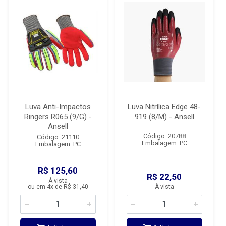
Luva Anti-Impactos
Luva Nitrílica Edge 48-
Ringers R065 (9/G) -
919 (8/M) - Ansell
Ansell
Código: 20788
Código: 21110
Embalagem: PC
Embalagem: PC
R$ 125,60
R$ 22,50
À vista
ou em 4x de R$ 31,40
À vista