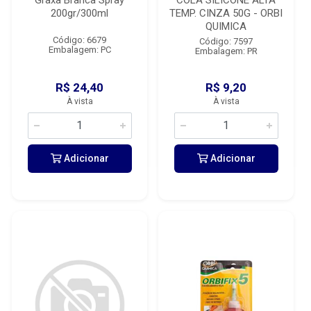
Graxa Branca Spray
COLA SILICONE ALTA
200gr/300ml
TEMP. CINZA 50G - ORBI
QUIMICA
Código: 6679
Código: 7597
Embalagem: PC
Embalagem: PR
R$ 24,40
R$ 9,20
À vista
À vista
Adicionar
Adicionar