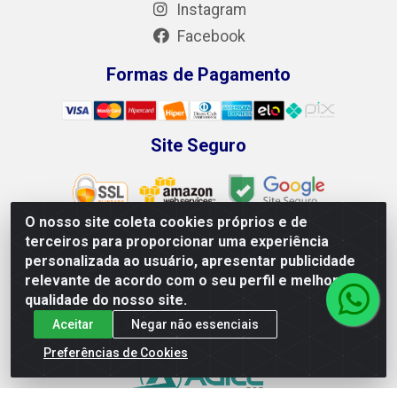
Instagram
Facebook
Formas de Pagamento
Site Seguro
O nosso site coleta cookies próprios e de
terceiros para proporcionar uma experiência
personalizada ao usuário, apresentar publicidade
Leão Equipamentos e Ferramentas LTDA - Rodovia BR 428,
relevante de acordo com o seu perfil e melhorar a
100 - Loteamento Recife, Petrolina/PE - CEP 56.320-746 -
qualidade do nosso site.
CNPJ 04.265.871/0001-98
Aceitar
Negar não essenciais
Preferências de Cookies