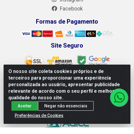
Facebook
Formas de Pagamento
Site Seguro
O nosso site coleta cookies próprios e de
terceiros para proporcionar uma experiência
personalizada ao usuário, apresentar publicidade
Leão Equipamentos e Ferramentas LTDA - Rodovia BR 428,
relevante de acordo com o seu perfil e melhorar a
100 - Loteamento Recife, Petrolina/PE - CEP 56.320-746 -
qualidade do nosso site.
CNPJ 04.265.871/0001-98
Aceitar
Negar não essenciais
Preferências de Cookies