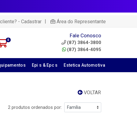
|
cliente? - Cadastrar
Área do Representante
Fale Conosco
0
(87) 3864-3800
(87) 3864-4095
quipamentos
Epi s & Epc s
Estetica Automotiva
VOLTAR
2 produtos ordenados por: