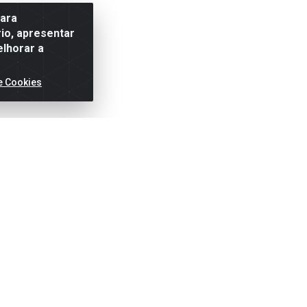
para
io, apresentar
elhorar a
e Cookies