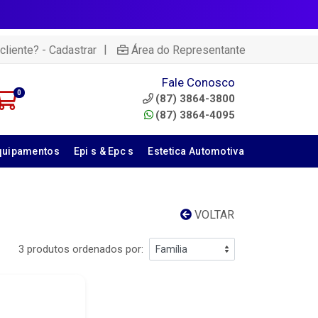
|
cliente? - Cadastrar
Área do Representante
Fale Conosco
0
(87) 3864-3800
(87) 3864-4095
quipamentos
Epi s & Epc s
Estetica Automotiva
VOLTAR
3 produtos ordenados por: