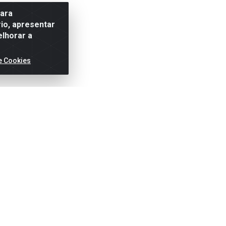
para
io, apresentar
elhorar a
e Cookies