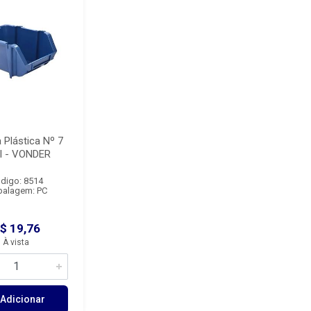
 Plástica Nº 7
l - VONDER
digo: 8514
alagem: PC
$ 19,76
À vista
Adicionar