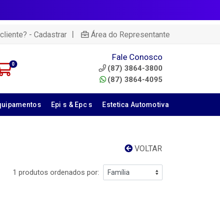
|
cliente? - Cadastrar
Área do Representante
Fale Conosco
0
(87) 3864-3800
(87) 3864-4095
quipamentos
Epi s & Epc s
Estetica Automotiva
VOLTAR
1 produtos ordenados por: