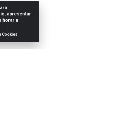
para
io, apresentar
elhorar a
e Cookies