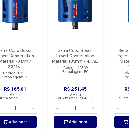
erra Copo Bosch
Serra Copo Bosch
Serr
xpert Construction
Expert Construction
Expert
Material 70 Mm /
Material 105mm / 4.1/8...
Mate
2.3/4&...
Código: 15369
Embalagem: PC
Código: 15295
Có
Embalagem: PC
Emb
R$ 165,01
R$ 251,45
R
À vista
À vista
u em 5x de R$ 33,00
ou em 6x de R$ 41,91
ou em 
Adicionar
Adicionar