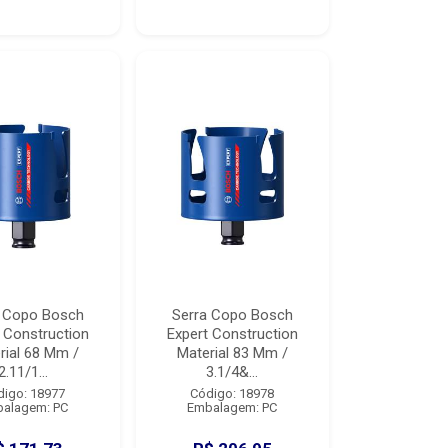
a Copo Bosch
Serra Copo Bosch
 Construction
Expert Construction
rial 68 Mm /
Material 83 Mm /
2.11/1...
3.1/4&...
digo: 18977
Código: 18978
alagem: PC
Embalagem: PC