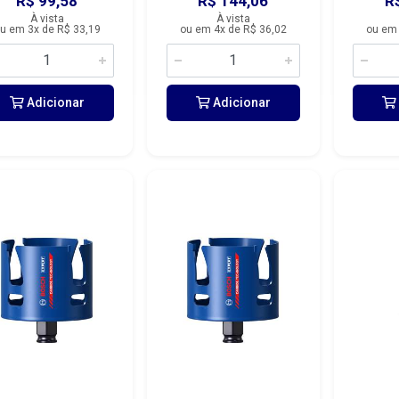
R$ 99,58
R$ 144,06
R
À vista
À vista
u em 3x de R$ 33,19
ou em 4x de R$ 36,02
ou em 
Adicionar
Adicionar