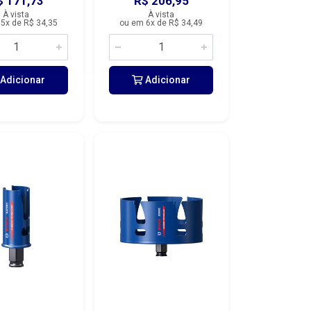
$ 171,73
R$ 206,95
À vista
À vista
5x de R$ 34,35
ou em 6x de R$ 34,49
Adicionar
Adicionar