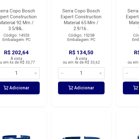
erra Copo Bosch
Serra Copo Bosch
Serr
xpert Construction
Expert Construction
Expert
Material 92 Mm /
Material 65 Mm /
Mate
3.5/8&...
2.9/16...
Código: 14553
Código: 15258
Có
Embalagem: PC
Embalagem: PC
Emb
R$ 202,64
R$ 134,50
R
À vista
À vista
u em 6x de R$ 33,77
ou em 4x de R$ 33,62
ou em 
Adicionar
Adicionar