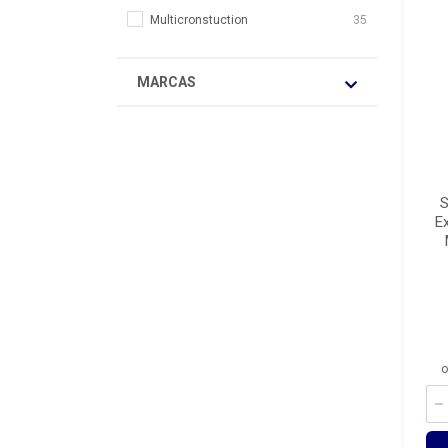
Multicronstuction
35
MARCAS
S
E
o