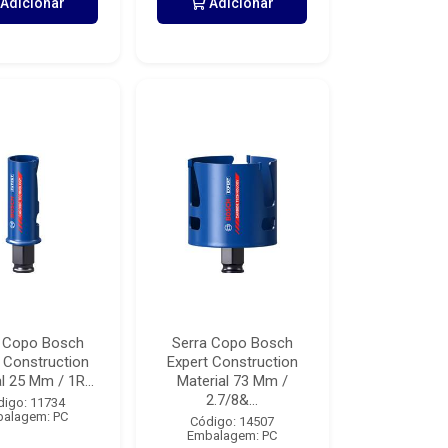
Adicionar
Adicionar
a Copo Bosch
Serra Copo Bosch
 Construction
Expert Construction
l 25 Mm / 1R...
Material 73 Mm /
2.7/8&...
digo: 11734
alagem: PC
Código: 14507
Embalagem: PC