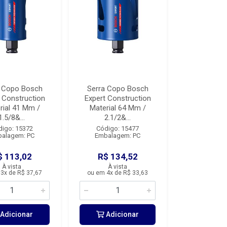
a Copo Bosch
Serra Copo Bosch
 Construction
Expert Construction
rial 41 Mm /
Material 64 Mm /
1.5/8&...
2.1/2&...
digo: 15372
Código: 15477
alagem: PC
Embalagem: PC
$ 113,02
R$ 134,52
À vista
À vista
3x de R$ 37,67
ou em 4x de R$ 33,63
Adicionar
Adicionar