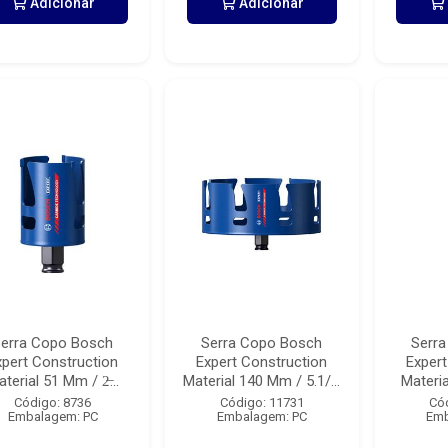
Adicionar
Adicionar
erra Copo Bosch
Serra Copo Bosch
Serr
xpert Construction
Expert Construction
Expert
terial 51 Mm / 2̶...
Material 140 Mm / 5.1/...
Materia
Código: 8736
Código: 11731
Có
Embalagem: PC
Embalagem: PC
Emb