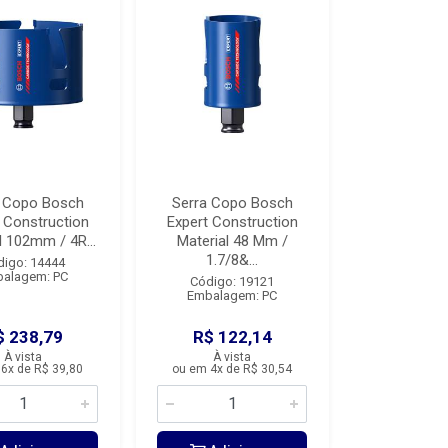
a Copo Bosch
Serra Copo Bosch
 Construction
Expert Construction
l 102mm / 4R...
Material 48 Mm /
1.7/8&...
digo: 14444
alagem: PC
Código: 19121
Embalagem: PC
$ 238,79
R$ 122,14
À vista
À vista
6x de R$ 39,80
ou em 4x de R$ 30,54