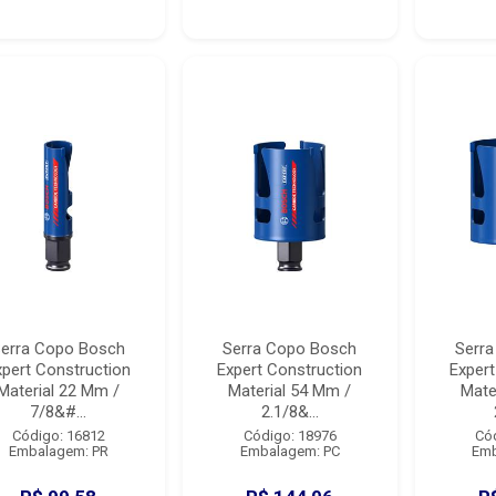
erra Copo Bosch
Serra Copo Bosch
Serr
xpert Construction
Expert Construction
Expert
Material 22 Mm /
Material 54 Mm /
Mate
7/8&#...
2.1/8&...
Código: 16812
Código: 18976
Có
Embalagem: PR
Embalagem: PC
Emb