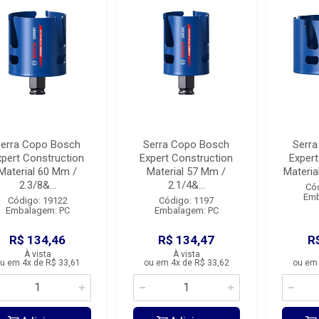
erra Copo Bosch
Serra Copo Bosch
Serr
xpert Construction
Expert Construction
Expert
Material 60 Mm /
Material 57 Mm /
Materia
2.3/8&...
2.1/4&...
Có
Emb
Código: 19122
Código: 1197
Embalagem: PC
Embalagem: PC
R$ 134,46
R$ 134,47
R
À vista
À vista
u em 4x de R$ 33,61
ou em 4x de R$ 33,62
ou em 