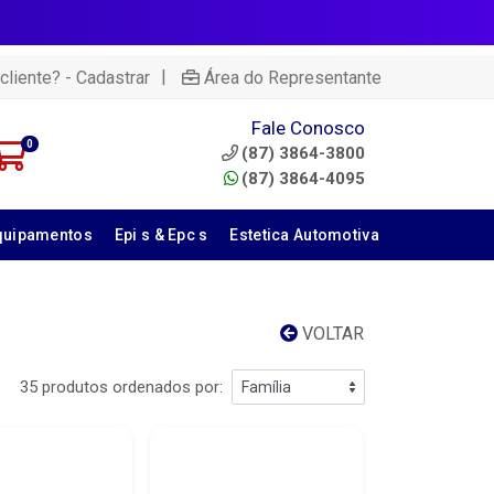
|
cliente? - Cadastrar
Área do Representante
Fale Conosco
0
(87) 3864-3800
(87) 3864-4095
quipamentos
Epi s & Epc s
Estetica Automotiva
VOLTAR
35 produtos ordenados por: