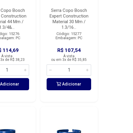
a Copo Bosch
Serra Copo Bosch
 Construction
Expert Construction
rial 44 Mm /
Material 30 Mm /
1.3/4&...
1.3/16...
digo: 15276
Código: 15277
alagem: PC
Embalagem: PC
$ 114,69
R$ 107,54
À vista
À vista
3x de R$ 38,23
ou em 3x de R$ 35,85
Adicionar
Adicionar