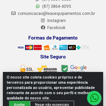
(87) 3864-4095
comunicacao@leaoequipamentos.com.br
Instagram
Facebook
Formas de Pagamento
Site Seguro
O nosso site coleta cookies próprios e de
terceiros para proporcionar uma experiência
personalizada ao usuário, apresentar publicidade
Leão Equipamentos e Ferramentas LTDA - Rodovia BR 428,
relevante de acordo com o seu perfil e melhorar a
100 - Loteamento Recife, Petrolina/PE - CEP 56.320-746 -
qualidade do nosso site.
CNPJ 04.265.871/0001-98
Aceitar
Negar não essenciais