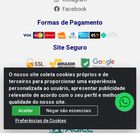
Facebook
Formas de Pagamento
Site Seguro
O nosso site coleta cookies próprios e de
terceiros para proporcionar uma experiência
personalizada ao usuário, apresentar publicidade
Leão Equipamentos e Ferramentas LTDA - Rodovia BR 428,
relevante de acordo com o seu perfil e melhorar a
100 - Loteamento Recife, Petrolina/PE - CEP 56.320-746 -
qualidade do nosso site.
CNPJ 04.265.871/0001-98
Aceitar
Negar não essenciais
Preferências de Cookies