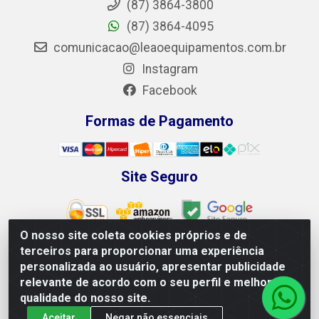
(87) 3864-3800
(87) 3864-4095
comunicacao@leaoequipamentos.com.br
Instagram
Facebook
Formas de Pagamento
Site Seguro
O nosso site coleta cookies próprios e de
terceiros para proporcionar uma experiência
personalizada ao usuário, apresentar publicidade
Leão Equipamentos e Ferramentas LTDA - Rodovia BR
relevante de acordo com o seu perfil e melhorar a
428, 100 - Loteamento Recife, Petrolina/PE - CEP
qualidade do nosso site.
56.320-746 - CNPJ 04.265.871/0001-98
Aceitar
Negar não essenciais