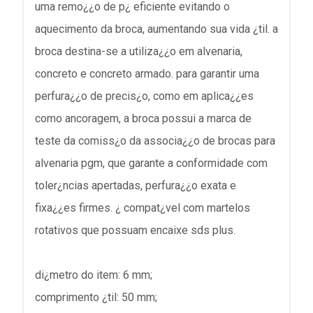
uma remo¿¿o de p¿ eficiente evitando o
aquecimento da broca, aumentando sua vida ¿til. a
broca destina-se a utiliza¿¿o em alvenaria,
concreto e concreto armado. para garantir uma
perfura¿¿o de precis¿o, como em aplica¿¿es
como ancoragem, a broca possui a marca de
teste da comiss¿o da associa¿¿o de brocas para
alvenaria pgm, que garante a conformidade com
toler¿ncias apertadas, perfura¿¿o exata e
fixa¿¿es firmes. ¿ compat¿vel com martelos
rotativos que possuam encaixe sds plus.
di¿metro do item: 6 mm;
comprimento ¿til: 50 mm;