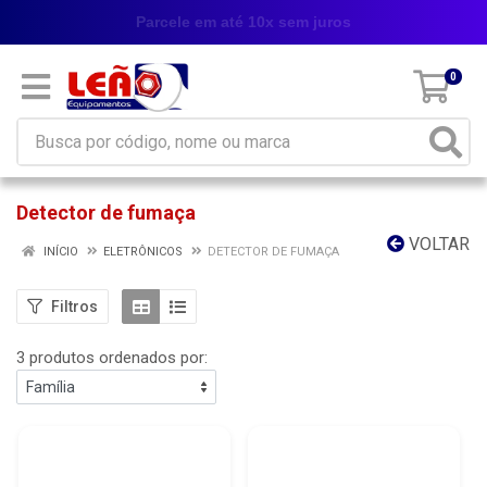
Parcele em até 10x sem juros
0
Detector de fumaça
VOLTAR
INÍCIO
ELETRÔNICOS
DETECTOR DE FUMAÇA
Filtros
3 produtos ordenados por: