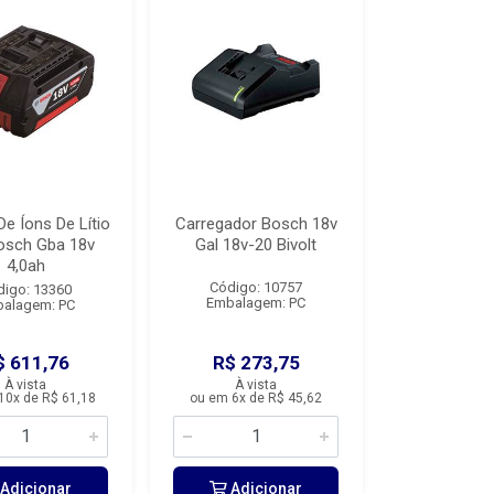
De Íons De Lítio
Carregador Bosch 18v
osch Gba 18v
Gal 18v-20 Bivolt
4,0ah
Código: 10757
digo: 13360
Embalagem: PC
alagem: PC
$ 611,76
R$ 273,75
À vista
À vista
10x de R$ 61,18
ou em 6x de R$ 45,62
Adicionar
Adicionar