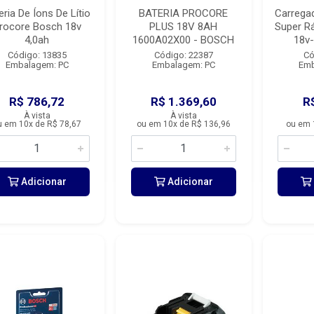
eria De Íons De Lítio
BATERIA PROCORE
Carregad
rocore Bosch 18v
PLUS 18V 8AH
Super R
4,0ah
1600A02X00 - BOSCH
18v-
Código: 13835
Código: 22387
Có
Embalagem: PC
Embalagem: PC
Emb
R$ 786,72
R$ 1.369,60
R
À vista
À vista
u em 10x de R$ 78,67
ou em 10x de R$ 136,96
ou em 
Adicionar
Adicionar