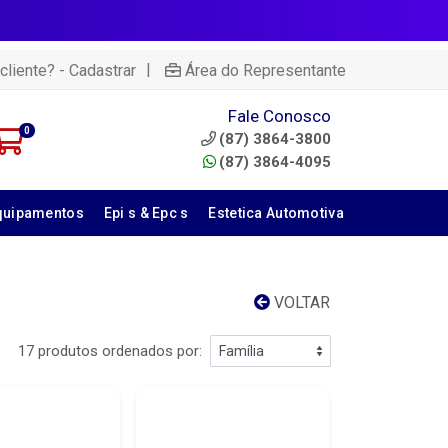
|
cliente? - Cadastrar
Área do Representante
Fale Conosco
0
(87) 3864-3800
(87) 3864-4095
quipamentos
Epi s & Epc s
Estetica Automotiva
VOLTAR
17 produtos ordenados por: