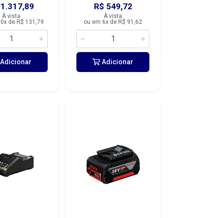
 1.317,89
R$ 549,72
À vista
À vista
0x de R$ 131,79
ou em 6x de R$ 91,62
Adicionar
Adicionar