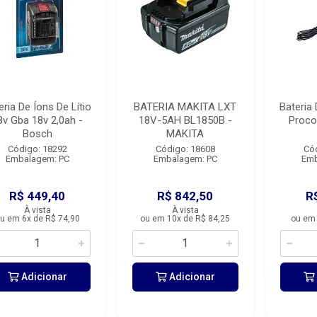
eria De Íons De Lítio
BATERIA MAKITA LXT
Bateria 
8v Gba 18v 2,0ah -
18V-5AH BL1850B -
Proco
Bosch
MAKITA
Código: 18292
Código: 18608
Có
Embalagem: PC
Embalagem: PC
Emb
R$ 449,40
R$ 842,50
R
À vista
À vista
u em 6x de R$ 74,90
ou em 10x de R$ 84,25
ou em 
Adicionar
Adicionar