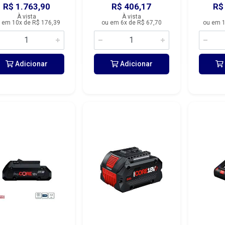
R$ 1.763,90
R$ 406,17
R$
À vista
À vista
 em 10x de R$ 176,39
ou em 6x de R$ 67,70
ou em 1
Adicionar
Adicionar