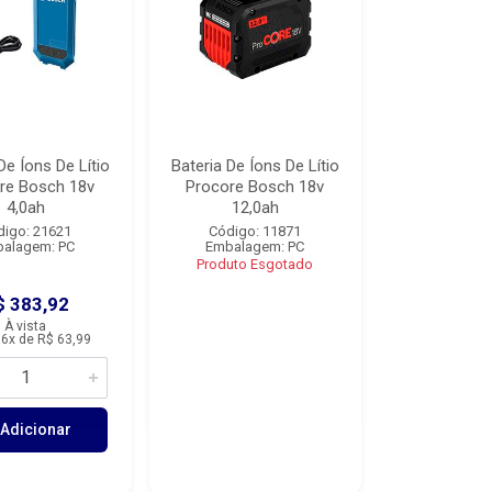
De Íons De Lítio
Bateria De Íons De Lítio
re Bosch 18v
Procore Bosch 18v
4,0ah
12,0ah
digo: 21621
Código: 11871
alagem: PC
Embalagem: PC
Produto Esgotado
$ 383,92
À vista
6x de R$ 63,99
Adicionar