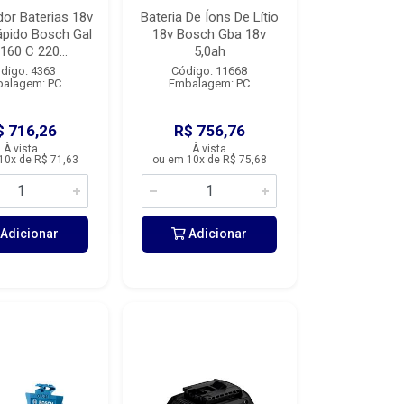
or Baterias 18v
Bateria De Íons De Lítio
ápido Bosch Gal
18v Bosch Gba 18v
160 C 220...
5,0ah
digo: 4363
Código: 11668
alagem: PC
Embalagem: PC
$ 716,26
R$ 756,76
À vista
À vista
10x de R$ 71,63
ou em 10x de R$ 75,68
Adicionar
Adicionar