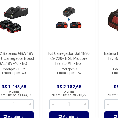
 2 Baterias GBA 18V
Kit Carregador Gal 1880
Bateria 
 + Carregador Bosch
Cv 220v E 2b Procore
18v B
GAL18V-40 - BO...
18v 8,0 Ah - Bo...
Código: 21552
Código: 34
Có
Embalagem: CJ
Embalagem: PC
Emb
R$ 1.443,58
R$ 2.187,65
R
À vista
À vista
 em 10x de R$ 144,36
ou em 10x de R$ 218,77
ou em 
Adicionar
Adicionar