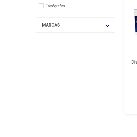
Tacógrafos
1
MARCAS
Di