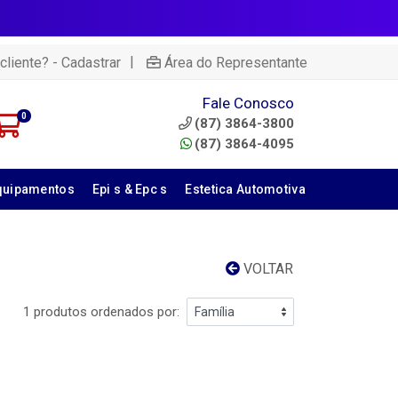
|
cliente? - Cadastrar
Área do Representante
Fale Conosco
0
(87) 3864-3800
(87) 3864-4095
quipamentos
Epi s & Epc s
Estetica Automotiva
VOLTAR
1 produtos ordenados por: