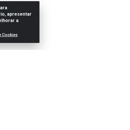
para
io, apresentar
elhorar a
e Cookies