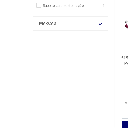
Suporte para sustentação
1
MARCAS
515
P
o