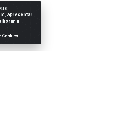
para
io, apresentar
elhorar a
e Cookies