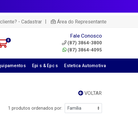
|
cliente? - Cadastrar
Área do Representante
Fale Conosco
0
(87) 3864-3800
(87) 3864-4095
quipamentos
Epi s & Epc s
Estetica Automotiva
VOLTAR
1 produtos ordenados por: