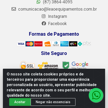
(87) 3864-4095
comunicacao@leaoequipamentos.com.br
Instagram
Facebook
Formas de Pagamento
Site Seguro
O nosso site coleta cookies próprios e de
terceiros para proporcionar uma experiência
personalizada ao usuário, apresentar publicidade
Leão Equipamentos e Ferramentas LTDA - Rodovia BR 428,
relevante de acordo com o seu perfil e melhorar a
100 - Loteamento Recife, Petrolina/PE - CEP 56.320-746 -
qualidade do nosso site.
CNPJ 04.265.871/0001-98
Aceitar
Negar não essenciais