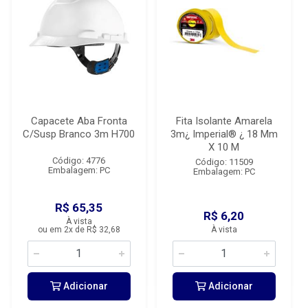
Capacete Aba Fronta
Fita Isolante Amarela
C/Susp Branco 3m H700
3m¿ Imperial® ¿ 18 Mm
X 10 M
Código: 4776
Código: 11509
Embalagem: PC
Embalagem: PC
R$ 65,35
R$ 6,20
À vista
ou em 2x de R$ 32,68
À vista
Adicionar
Adicionar