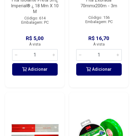
Fita Isolante Preta 3m¿
Fita Zebrada
Imperial® ¿ 18 Mm X 10
70mmx200m - 3m
M
Código: 156
Código: 614
Embalagem: PC
Embalagem: PC
R$ 5,00
R$ 16,70
À vista
À vista
Adicionar
Adicionar