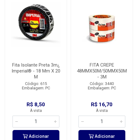
Fita Isolante Preta 3m¿
FITA CREPE
Imperial® - 18 Mm X 20
48MMX50M/50MMX50M
M
- 3M
Código: 615
Código: 3440
Embalagem: PC
Embalagem: PC
R$ 8,50
R$ 16,70
À vista
À vista
Adicionar
Adicionar