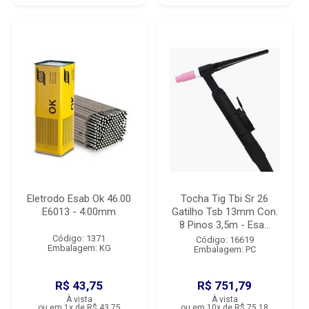
Eletrodo Esab Ok 46.00
Tocha Tig Tbi Sr 26
E6013 - 4.00mm
Gatilho Tsb 13mm Con.
8 Pinos 3,5m - Esa...
Código: 1371
Código: 16619
Embalagem: KG
Embalagem: PC
R$ 43,75
R$ 751,79
À vista
À vista
ou em 1x de R$ 43,75
ou em 10x de R$ 75,18