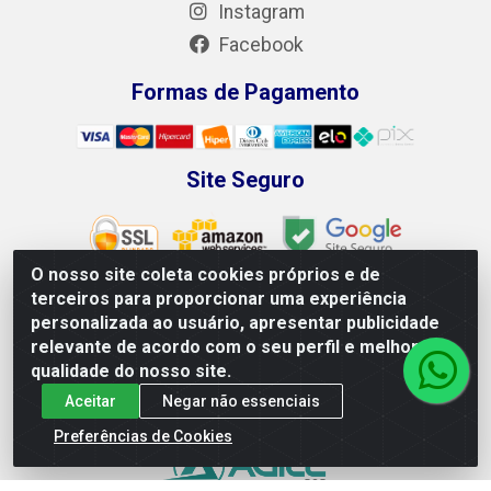
Instagram
Facebook
Formas de Pagamento
Site Seguro
O nosso site coleta cookies próprios e de
terceiros para proporcionar uma experiência
personalizada ao usuário, apresentar publicidade
Leão Equipamentos e Ferramentas LTDA - Rodovia BR 428,
relevante de acordo com o seu perfil e melhorar a
100 - Loteamento Recife, Petrolina/PE - CEP 56.320-746 -
qualidade do nosso site.
CNPJ 04.265.871/0001-98
Aceitar
Negar não essenciais
Preferências de Cookies