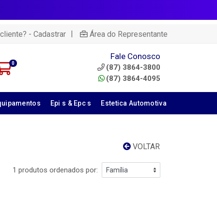
|
cliente? - Cadastrar
Área do Representante
Fale Conosco
0
(87) 3864-3800
(87) 3864-4095
quipamentos
Epi s & Epc s
Estetica Automotiva
VOLTAR
1 produtos ordenados por: