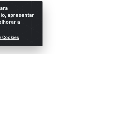
para
io, apresentar
elhorar a
e Cookies