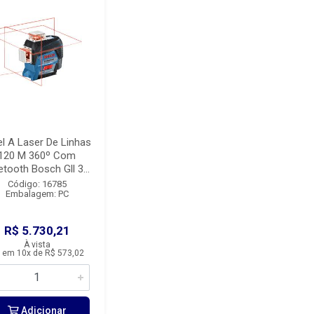
el A Laser De Linhas
120 M 360º Com
etooth Bosch Gll 3...
Código: 16785
Embalagem: PC
R$ 5.730,21
À vista
 em 10x de R$ 573,02
Adicionar