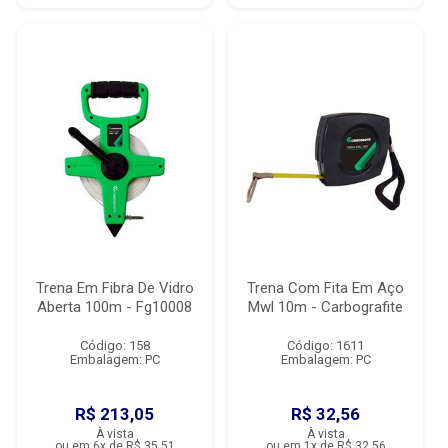
Trena Em Fibra De Vidro
Trena Com Fita Em Aço
Aberta 100m - Fg10008
Mwl 10m - Carbografite
Código: 158
Código: 1611
Embalagem: PC
Embalagem: PC
R$ 213,05
R$ 32,56
À vista
À vista
ou em 6x de R$ 35,51
ou em 1x de R$ 32,56